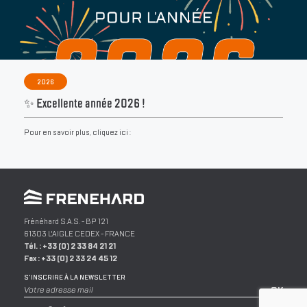
2026
✨ Excellente année 2026 !
Pour en savoir plus, cliquez ici :
Frénéhard S.A.S.
- BP 121
61303
L'AIGLE
CEDEX -
FRANCE
Tél. :
+33 (0) 2 33 84 21 21
Fax :
+33 (0) 2 33 24 45 12
S'INSCRIRE À LA NEWSLETTER
Votre adresse mail