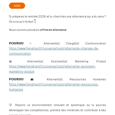
2026
Tu prépares la rentrée 2026 et tu cherches une alternance qui a du sens ?
On a ce qu’il te faut 👇
Nous ouvrons plusieurs
offres en alternance
:
𝗣𝗢𝗨𝗥𝗩𝗨✨ Alternant(e) Chargé(e) Communication
https://www.frenehard.fr/universe/post/alternante-chargee-de-
communication
📊 Alternant(e) Assistant(e) Marketing Produit
https://www.frenehard.fr/universe/post/alternante-assistant-
marketing-produit
𝗣𝗢𝗨𝗥𝗩𝗨 👥 Alternant(e) Ressources Humaines
https://www.frenehard.fr/universe/post/alternante-ressources-
humaines
💡 Rejoins un environnement innovant et dynamique où tu pourras
développer tes compétences, prendre des initiatives et contribuer à des