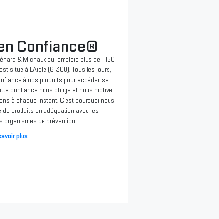
 en Confiance®
néhard & Michaux qui emploie plus de 1 150
st situé à L’Aigle (61300). Tous les jours,
onfiance à nos produits pour accéder, se
Cette confiance nous oblige et nous motive.
ions à chaque instant. C’est pourquoi nous
 de produits en adéquation avec les
 organismes de prévention.
avoir plus