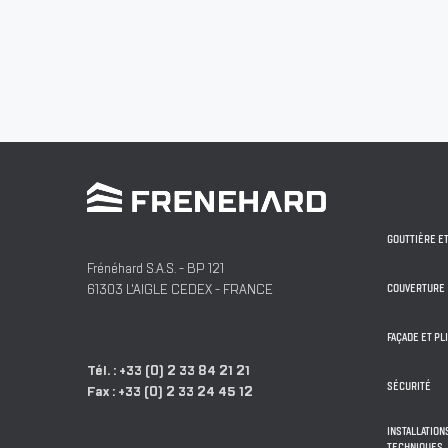
GOUTTIÈRE E
Frénéhard S.A.S.
- BP 121
61303
L'AIGLE
CEDEX -
FRANCE
COUVERTURE
FAÇADE ET PL
Tél. :
+33 (0) 2 33 84 21 21
SÉCURITÉ
Fax :
+33 (0) 2 33 24 45 12
INSTALLATIO
TECHNIQUES