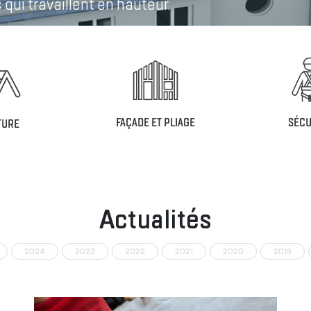
qui travaillent en hauteur.
FAÇADE ET PLIAGE
SÉCU
TURE
Actualités
2024
2023
2022
2021
2020
2019