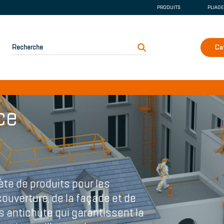
PRODUITS
PLIAG
GOUTTIÈRE ET DE
COUVERTURE
FAÇADE ET PLIAGE
Recherche
Ca
SÉCURITÉ
INSTALLATIONS D
ce
e de produits pour les
couverture, de la façade et de
ns antichute qui garantissent la