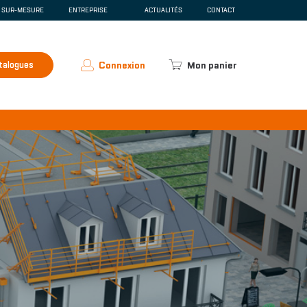
E SUR-MESURE
ENTREPRISE
ACTUALITÉS
CONTACT
SCENTE
QUI SOMMES-NOUS ?
ESPACE PRESSE
RECRUTEMENT
talogues
Connexion
Mon panier
ACCUEIL
'ÉQUIPEMENTS TECHNIQUES