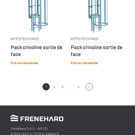
MTFSTE01/1400
MTFSTE01/1425
Pack crinoline sortie de
Pack crinoline sortie de
face
face
Prix sur demande
Prix sur demande
...
1
>
2
3
5
Frénéhard S.A.S.
- BP 121
61303
L'AIGLE
CEDEX -
FRANCE