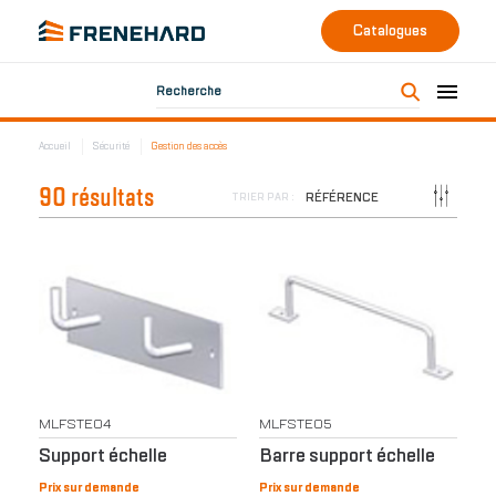
Catalogues
Recherche
Accueil
Sécurité
Gestion des accès
90 résultats
RÉFÉRENCE
TRIER PAR :
MLFSTE04
MLFSTE05
Support échelle
Barre support échelle
Prix sur demande
Prix sur demande