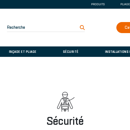
PRODUITS
PLIAG
GOUTTIÈRE ET DE
COUVERTURE
FAÇADE ET PLIAGE
Recherche
Ca
SÉCURITÉ
INSTALLATIONS D
FAÇADE ET PLIAGE
SÉCURITÉ
INSTALLATIONS
Sécurité