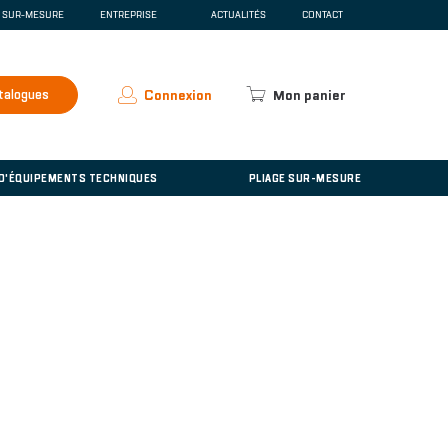
E SUR-MESURE
ENTREPRISE
ACTUALITÉS
CONTACT
SCENTE
QUI SOMMES-NOUS ?
ESPACE PRESSE
RECRUTEMENT
talogues
Connexion
Mon panier
ACCUEIL
'ÉQUIPEMENTS TECHNIQUES
 D'ÉQUIPEMENTS TECHNIQUES
PLIAGE SUR-MESURE