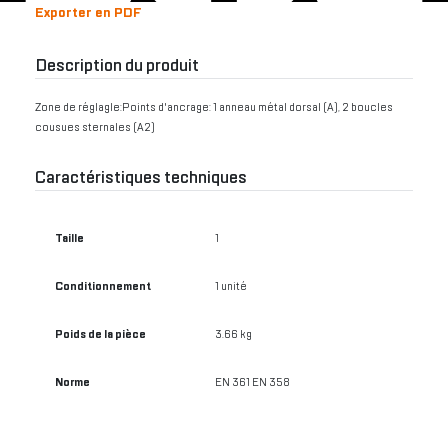
Exporter en PDF
Description du produit
Zone de réglagle:Points d'ancrage: 1 anneau métal dorsal (A), 2 boucles
cousues sternales (A2)
Caractéristiques techniques
Taille
1
Conditionnement
1 unité
Poids de la pièce
3.66 kg
Norme
EN 361 EN 358