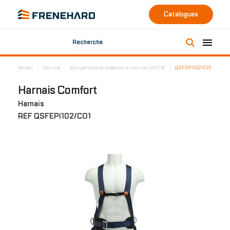
Catalogues
Recherche
Accueil
Sécurité
Equipements de protection antichute UNYC®
QSFEPI102/CO1
Harnais Comfort
Harnais
REF QSFEPI102/CO1