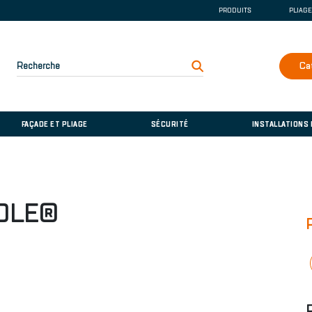
PRODUITS
PLIAG
GOUTTIÈRE ET DE
COUVERTURE
FAÇADE ET PLIAGE
Recherche
Ca
SÉCURITÉ
INSTALLATIONS D
FAÇADE ET PLIAGE
SÉCURITÉ
INSTALLATIONS
SOLE®