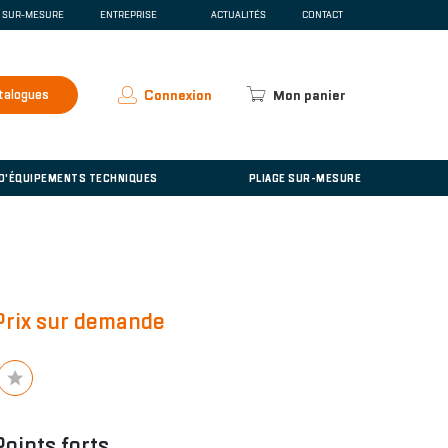
E SUR-MESURE
ENTREPRISE
ACTUALITÉS
CONTACT
SCENTE
QUI SOMMES-NOUS ?
ESPACE PRESSE
RECRUTEMENT
talogues
Connexion
Mon panier
ACCUEIL
'ÉQUIPEMENTS TECHNIQUES
 D'ÉQUIPEMENTS TECHNIQUES
PLIAGE SUR-MESURE
Prix sur demande
Points forts