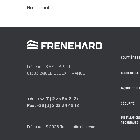
Non disponible
GOUTTIÈRE E
Frénéhard S.A.S.
- BP 121
61303
L'AIGLE
CEDEX -
FRANCE
COUVERTURE
FAÇADE ET PL
Tél. :
+33 (0) 2 33 84 21 21
SÉCURITÉ
Fax :
+33 (0) 2 33 24 45 12
INSTALLATIO
TECHNIQUES
Frénéhard © 2026. Tous droits réservés