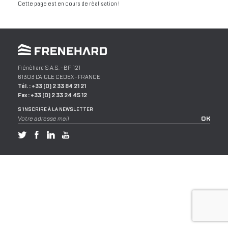
Cette page est en cours de réalisation !
Frénéhard S.A.S.
- BP 121
61303
L'AIGLE
CEDEX -
FRANCE
Tél. :
+33 (0) 2 33 84 21 21
Fax :
+33 (0) 2 33 24 45 12
S'INSCRIRE À LA NEWSLETTER
Votre adresse mail