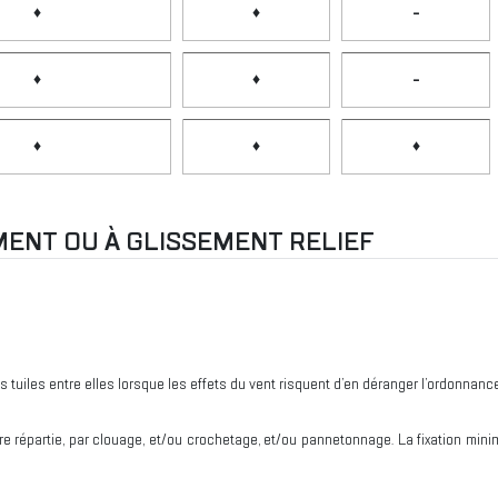
♦
♦
-
♦
♦
-
♦
♦
♦
MENT OU À GLISSEMENT RELIEF
s tuiles entre elles lorsque les effets du vent risquent d’en déranger l’ordonnanc
nière répartie, par clouage, et/ou crochetage, et/ou pannetonnage. La fixation mini