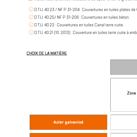
D.T.U. 40.23 / NF P 31-204 : Couvertures en tuiles plates de t
D.T.U. 40.25/ NF P 31-206 : Couvertures en tuiles béton.
D.T.U. 40.22 : Couvertures en tuiles Canal terre cuite.
D.T.U. 40.21 (10. 2013) : Couverture en tuiles terre cuite à em
CHOIX DE LA MATIÈRE
Zone 
Acier galvanisé