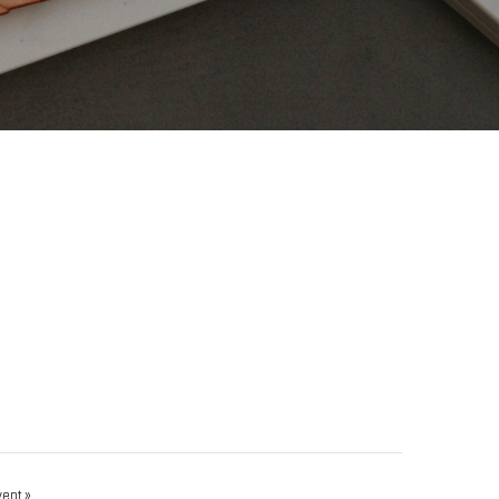
vent.»