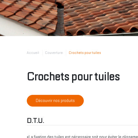
Accueil
Couverture
Crochets pour tuiles
Crochets pour tuiles
Découvrir nos produits
D.T.U.
«La fixation des tuiles est nécessaire soit pour éviter le glissem