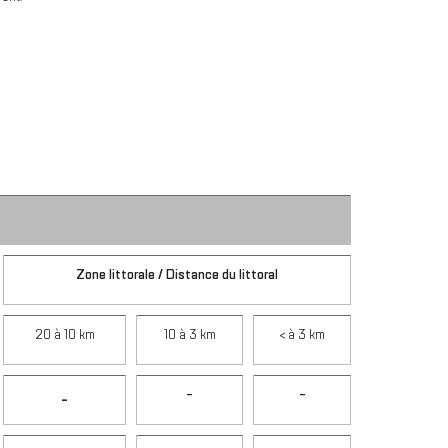
Zone littorale / Distance du littoral
20 à 10 km
10 à 3 km
< à 3 km
-
-
-