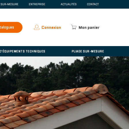
E SUR-MESURE
ENTREPRISE
ACTUALITÉS
CONTACT
SCENTE
QUI SOMMES-NOUS ?
ESPACE PRESSE
RECRUTEMENT
talogues
Connexion
Mon panier
ACCUEIL
'ÉQUIPEMENTS TECHNIQUES
 D'ÉQUIPEMENTS TECHNIQUES
PLIAGE SUR-MESURE