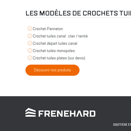
LES MODÈLES DE CROCHETS TUI
Crochet Panneton.
Crochet tuiles canal : clair / teinté
Crochet départ tuiles canal.
Crochet tuiles monopoles.
Crochet tuiles plates (sur devis).
Découvrir nos produits
GOUTTIÈRE E