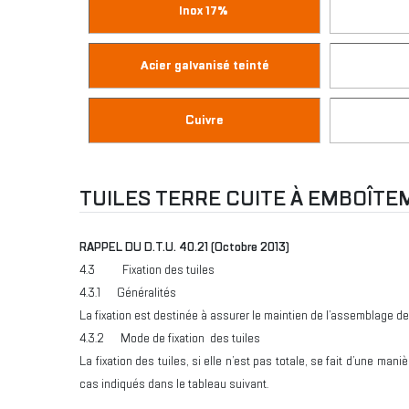
Inox 17%
Acier galvanisé teinté
Cuivre
TUILES TERRE CUITE À EMBOÎTE
RAPPEL DU D.T.U. 40.21 (Octobre 2013)
4.3 Fixation des tuiles
4.3.1 Généralités
La fixation est destinée à assurer le maintien de l’assemblage de
4.3.2 Mode de fixation des tuiles
La fixation des tuiles, si elle n’est pas totale, se fait d’une ma
cas indiqués dans le tableau suivant.