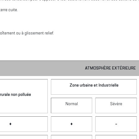
erre cuite.
boîtement ou à glissement relief.
ATMOSPHÈRE EXTÉRIEURE
Zone urbaine et Industrielle
rurale non polluée
Normal
Sévère
♦
♦
-