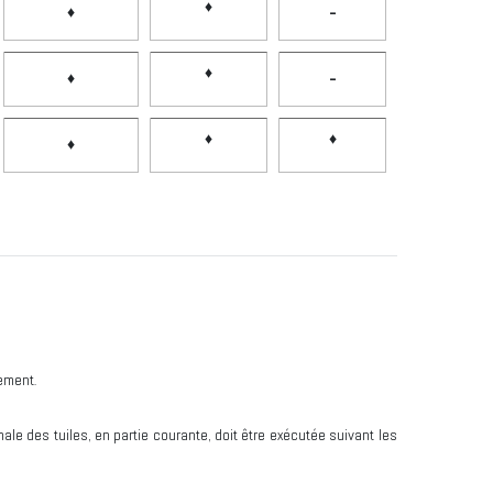
♦
♦
-
♦
♦
-
♦
♦
♦
ement.
male des tuiles, en partie courante, doit être exécutée suivant les