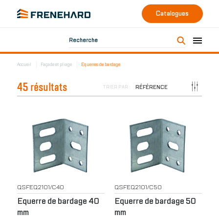
Catalogues
Recherche
Accueil
Façade et pliage
Equerres de bardage
45 résultats
RÉFÉRENCE
TRIER PAR :
QSFEQ2101/C40
QSFEQ2101/C50
Equerre de bardage 40
Equerre de bardage 50
mm
mm