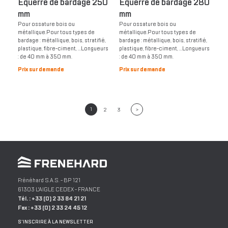
Equerre de bardage 250
Equerre de bardage 280
mm
mm
Pour ossature bois ou
Pour ossature bois ou
métallique.Pour tous types de
métallique.Pour tous types de
bardage : métallique, bois, stratifié,
bardage : métallique, bois, stratifié,
plastique, fibre-ciment, …Longueurs
plastique, fibre-ciment, …Longueurs
: de 40 mm à 350 mm.
: de 40 mm à 350 mm.
Prix sur demande
Prix sur demande
1
>
2
3
Frénéhard S.A.S.
- BP 121
61303
L'AIGLE
CEDEX -
FRANCE
Tél. :
+33 (0) 2 33 84 21 21
Fax :
+33 (0) 2 33 24 45 12
S'INSCRIRE À LA NEWSLETTER