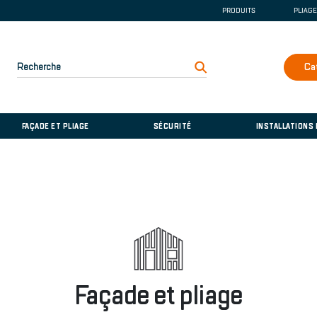
PRODUITS
PLIAG
GOUTTIÈRE ET DE
COUVERTURE
FAÇADE ET PLIAGE
Recherche
Ca
SÉCURITÉ
INSTALLATIONS D
FAÇADE ET PLIAGE
SÉCURITÉ
INSTALLATIONS
Façade et pliage