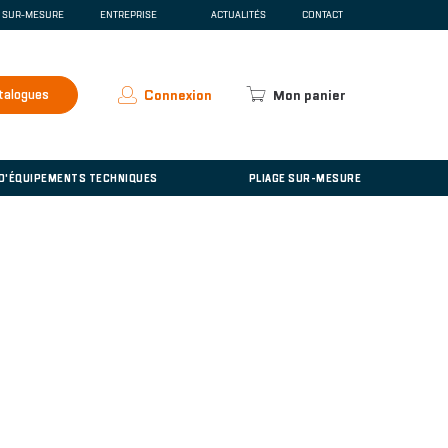
E SUR-MESURE
ENTREPRISE
ACTUALITÉS
CONTACT
SCENTE
QUI SOMMES-NOUS ?
ESPACE PRESSE
RECRUTEMENT
talogues
Connexion
Mon panier
ACCUEIL
'ÉQUIPEMENTS TECHNIQUES
 D'ÉQUIPEMENTS TECHNIQUES
PLIAGE SUR-MESURE