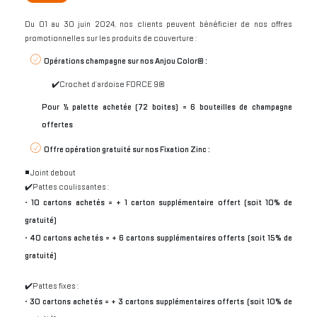
Du 01 au 30 juin 2024, nos clients peuvent bénéficier de nos offres
promotionnelles sur les produits de couverture :
Opérations champagne sur nos Anjou Color® :
✔️Crochet d’ardoise FORCE 9®
Pour ½ palette achetée (72 boites) = 6 bouteilles de champagne
offertes
Offre opération gratuité sur nos Fixation Zinc :
◾️ Joint debout
✔️Pattes coulissantes :
• 10 cartons achetés = + 1 carton supplémentaire offert (soit 10% de
gratuité)
• 40 cartons achetés = + 6 cartons supplémentaires offerts (soit 15% de
gratuité)
✔️Pattes fixes :
• 30 cartons achetés = + 3 cartons supplémentaires offerts (soit 10% de