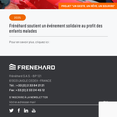
2025
Frénéhard soutient un événement solidaire au profit des
enfants malades
Pour en savoir plus, cliquez ici :
Frénéhard S.A.S.
- BP 121
61303
L'AIGLE
CEDEX -
FRANCE
Tél. :
+33 (0) 2 33 84 21 21
Fax :
+33 (0) 2 33 24 45 12
S'INSCRIRE À LA NEWSLETTER
Votre adresse mail