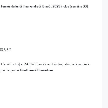
t
fermés du lundi 11 au vendredi 15 août 2025 inclus (semaine 33)
.
33 & 34)
 8 août inclus) et
34
(du 18 au 22 août inclus), afin de répondre à
 pour la gamme
Gouttière & Couverture
.