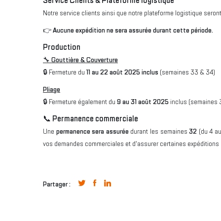
Service Clients & Plateforme logistique
Notre service clients ainsi que notre plateforme logistique seron
👉
Aucune expédition ne sera assurée durant cette période.
Production
🔧 Gouttière & Couverture
🔒 Fermeture du
11 au 22 août 2025 inclus
(semaines 33 & 34)
Pliage
🔒 Fermeture également du
9 au 31 août 2025
inclus (semaines 
📞 Permanence commerciale
Une
permanence sera assurée
durant les semaines
32
(du 4 au
vos demandes commerciales et d'assurer certaines expéditions
Partager :