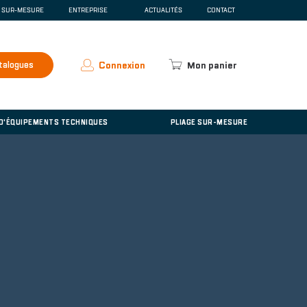
E SUR-MESURE
ENTREPRISE
ACTUALITÉS
CONTACT
SCENTE
QUI SOMMES-NOUS ?
ESPACE PRESSE
RECRUTEMENT
talogues
Connexion
Mon panier
ACCUEIL
'ÉQUIPEMENTS TECHNIQUES
 D'ÉQUIPEMENTS TECHNIQUES
PLIAGE SUR-MESURE