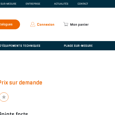
E SUR-MESURE
ENTREPRISE
ACTUALITÉS
CONTACT
SCENTE
QUI SOMMES-NOUS ?
ESPACE PRESSE
RECRUTEMENT
talogues
Connexion
Mon panier
ACCUEIL
'ÉQUIPEMENTS TECHNIQUES
 D'ÉQUIPEMENTS TECHNIQUES
PLIAGE SUR-MESURE
Prix sur demande
Points forts