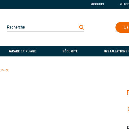
PRODUITS
PLIAG
GOUTTIÈRE ET DE
COUVERTURE
FAÇADE ET PLIAGE
Recherche
Ca
SÉCURITÉ
INSTALLATIONS D
FAÇADE ET PLIAGE
SÉCURITÉ
INSTALLATIONS
6/4.30