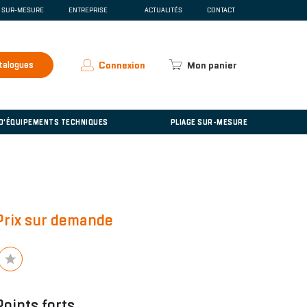
E SUR-MESURE
ENTREPRISE
ACTUALITÉS
CONTACT
SCENTE
QUI SOMMES-NOUS ?
ESPACE PRESSE
RECRUTEMENT
talogues
Connexion
Mon panier
ACCUEIL
'ÉQUIPEMENTS TECHNIQUES
 D'ÉQUIPEMENTS TECHNIQUES
PLIAGE SUR-MESURE
Prix sur demande
Points forts