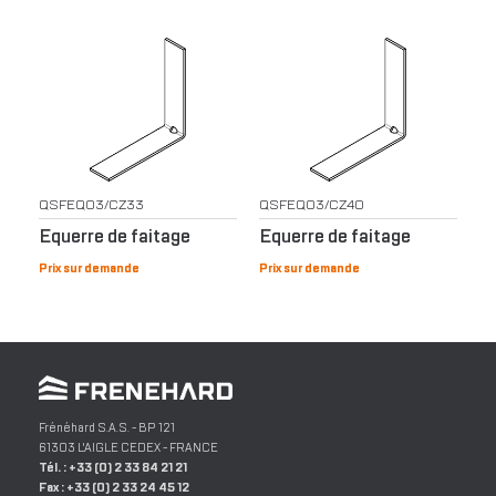
QSFEQ03/CZ33
QSFEQ03/CZ40
Equerre de faitage
Equerre de faitage
Prix sur demande
Prix sur demande
Frénéhard S.A.S.
- BP 121
61303
L'AIGLE
CEDEX -
FRANCE
Tél. :
+33 (0) 2 33 84 21 21
Fax :
+33 (0) 2 33 24 45 12