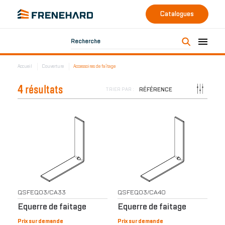
Catalogues
Recherche
Accueil
Couverture
Accessoires de faîtage
4 résultats
RÉFÉRENCE
TRIER PAR :
QSFEQ03/CA33
QSFEQ03/CA40
Equerre de faitage
Equerre de faitage
Prix sur demande
Prix sur demande