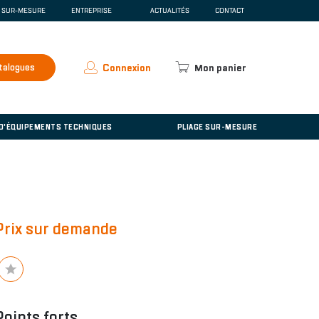
E SUR-MESURE
ENTREPRISE
ACTUALITÉS
CONTACT
SCENTE
QUI SOMMES-NOUS ?
ESPACE PRESSE
RECRUTEMENT
talogues
Connexion
Mon panier
ACCUEIL
'ÉQUIPEMENTS TECHNIQUES
 D'ÉQUIPEMENTS TECHNIQUES
PLIAGE SUR-MESURE
Prix sur demande
Points forts