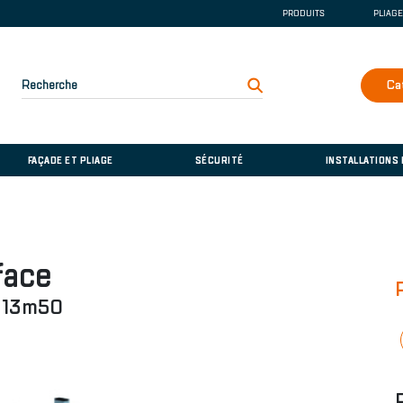
PRODUITS
PLIAG
GOUTTIÈRE ET DE
COUVERTURE
FAÇADE ET PLIAGE
Recherche
Ca
SÉCURITÉ
INSTALLATIONS D
FAÇADE ET PLIAGE
SÉCURITÉ
INSTALLATIONS
face
s 13m50