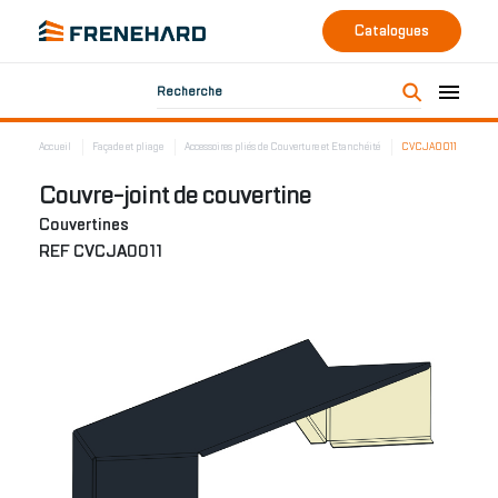
Catalogues
Recherche
Accueil
Façade et pliage
Accessoires pliés de Couverture et Etanchéité
CVCJA0011
Couvre-joint de couvertine
Couvertines
REF CVCJA0011